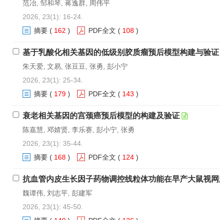
范冶, 邹和琴, 蒋逸群, 周伟平
2026, 23(1): 16-24.
摘要
(
162
)
PDF全文
(
108
)
基于乳酸化相关基因的低级别胶质瘤预后模型构建与验证
朱天爱, 文易, 张豆豆, 张勇, 彭小宁
2026, 23(1): 25-34.
摘要
(
179
)
PDF全文
(
143
)
衰老相关基因的宫颈癌预后模型的构建及验证
陈嘉慧, 邓婧贤, 李乐赛, 彭小宁, 张勇
2026, 23(1): 35-44.
摘要
(
168
)
PDF全文
(
124
)
抗血管内皮生长因子药物调控线粒体功能在早产大鼠视网
魏谭伟, 刘志平, 彭建军
2026, 23(1): 45-50.