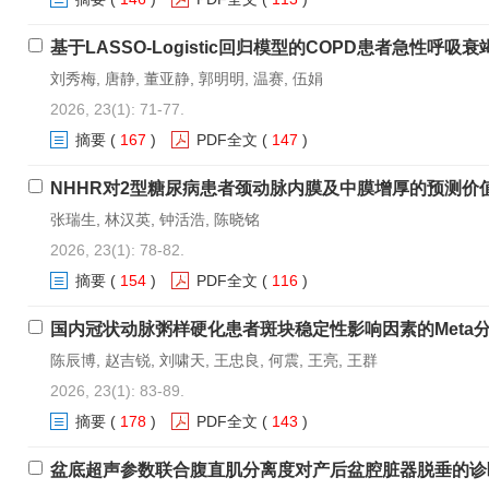
基于LASSO-Logistic回归模型的COPD患者急性呼
刘秀梅, 唐静, 董亚静, 郭明明, 温赛, 伍娟
2026, 23(1): 71-77.
摘要
(
167
)
PDF全文
(
147
)
NHHR对2型糖尿病患者颈动脉内膜及中膜增厚的预测价
张瑞生, 林汉英, 钟活浩, 陈晓铭
2026, 23(1): 78-82.
摘要
(
154
)
PDF全文
(
116
)
国内冠状动脉粥样硬化患者斑块稳定性影响因素的Meta
陈辰博, 赵吉锐, 刘啸天, 王忠良, 何震, 王亮, 王群
2026, 23(1): 83-89.
摘要
(
178
)
PDF全文
(
143
)
盆底超声参数联合腹直肌分离度对产后盆腔脏器脱垂的诊