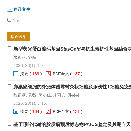
目录文件
全选
基础医学
新型荧光蛋白编码基因
StayGold
与抗生素抗性基因融合
窦裕涵, 谷峰
2026, 23(1): 1-7.
摘要
(
169
)
PDF全文
(
137
)
卵巢癌细胞的外泌体诱导树突状细胞及杀伤性T细胞免疫
魏颖颖, 黄薇, 闵小佳, 朱可安, 孙莎莎
2026, 23(1): 8-15.
摘要
(
164
)
PDF全文
(
131
)
基于嘌呤代谢的胶质瘤预后标志物PAICS鉴定及其靶向