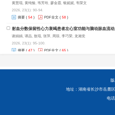
黄慧琨, 黄纯愉, 韦芳玲, 廖金霞, 银妮妮, 韦荣文
2026, 23(1): 90-94.
摘要
(
54
)
PDF全文
(
58
)
射血分数保留性心力衰竭患者左心室功能与脑动脉血流动
谢娟娟, 谭品, 敖琨, 张萍, 周琼, 李巧荣, 龙湘党
2026, 23(1): 95-100.
摘要
(
47
)
PDF全文
(
65
)
LDH患者椎旁肌CSA平衡性、对称性以及PDFF分析
王丰, 陈君蓉, 杜万里, 戴国钢, 李曰文
2026, 23(1): 101-105.
版
摘要
(
54
)
PDF全文
(
16
)
地址：湖南省长沙市岳麓
慢性心力衰竭患者的生物、社会、心理因素对睡眠质量的
电话
肖愿, 李东雅, 朱云龙, 王迎春, 胡礼玉, 龙伟军, 李奋威
2026, 23(1): 106-114.