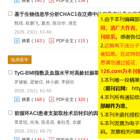
摘要
(
140
)
PDF全文
(
136
)
基于生物信息学分析CHAC1在泛癌中的差异表达及临床
甄瑶, 欧鹏飞, 夏杰, 陈功华, 满竞
2026, 23(1): 51-60.
摘要
(
163
)
PDF全文
(
115
)
临床医学
TyG-BMI指数及血脂水平对高龄妊娠期糖尿病孕妇妊娠
罗健敏, 梁敏仪, 林小媚, 李丽欣
2026, 23(1): 61-65.
摘要
(
168
)
PDF全文
(
320
)
前循环ACI患者支架取栓术后转归的因素及对Vaspin、Ap
覃星悦, 肖海, 陈圣昌, 秦柱贵, 农媛
2026, 23(1): 66-70.
摘要
(
146
)
PDF全文
(
113
)